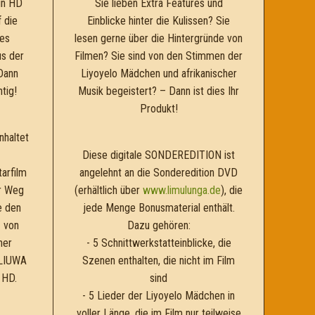
in HD
Sie lieben Extra Features und
 die
Einblicke hinter die Kulissen? Sie
des
lesen gerne über die Hintergründe von
us der
Filmen? Sie sind von den Stimmen der
Dann
Liyoyelo Mädchen und afrikanischer
tig!
Musik begeistert? – Dann ist dies Ihr
Produkt!
haltet
Diese digitale SONDEREDITION ist
arfilm
angelehnt an die Sonderedition DVD
r Weg
(erhältlich über
www.limulunga.de
), die
e den
jede Menge Bonusmaterial enthält.
z von
Dazu gehören:
her
- 5 Schnittwerkstatteinblicke, die
„LIUWA
Szenen enthalten, die nicht im Film
 HD.
sind
- 5 Lieder der Liyoyelo Mädchen in
voller Länge, die im Film nur teilweise