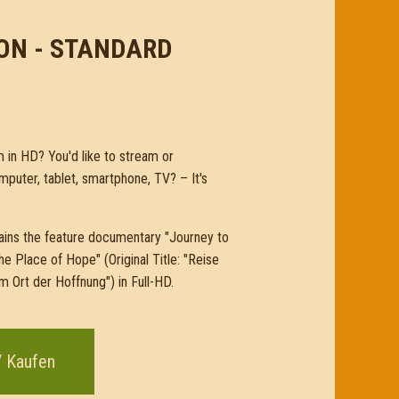
ON - STANDARD
m in HD? You'd like to stream or
puter, tablet, smartphone, TV? – It's
ns the feature documentary "Journey to
 Place of Hope" (Original Title: "Reise
Ort der Hoffnung") in Full-HD.
/ Kaufen