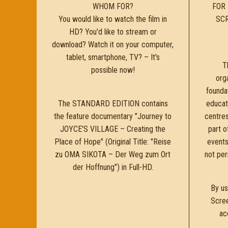
WHOM FOR?
FOR
You would like to watch the film in
SC
HD? You'd like to stream or
download? Watch it on your computer,
tablet, smartphone, TV? – It's
T
possible now!
orga
foundat
The STANDARD EDITION contains
educati
the feature documentary "Journey to
centres
JOYCE'S VILLAGE – Creating the
part o
Place of Hope" (Original Title: "Reise
events
zu OMA SIKOTA – Der Weg zum Ort
not per
der Hoffnung") in Full-HD.
By us
Scree
ac