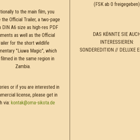
(FSK ab 0 freigegeben)
tionally to the main film, you
 the Official Trailer, a two-page
in DIN A6 size as high-res PDF
DAS KÖNNTE SIE AUC
ments as well as the Official
INTERESSIEREN:
railer for the short wildlife
SONDEREDITION // DELUXE E
entary "Liuwa Magic", which
filmed in the same region in
Zambia.
ries or if you are interested in
mercial license, please get in
h via:
kontak@oma-sikota.de