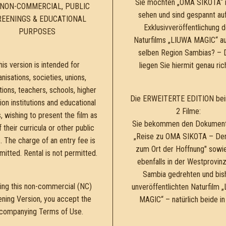
Sie möchten „OMA SIKOTA“ 
 NON-COMMERCIAL, PUBLIC
sehen und sind gespannt auf
REENINGS & EDUCATIONAL
Exklusivveröffentlichung 
PURPOSES
Naturfilms „LIUWA MAGIC“ a
selben Region Sambias? – 
his version is intended for
liegen Sie hiermit genau rich
nisations, societies, unions,
ions, teachers, schools, higher
Die ERWEITERTE EDITION bein
on institutions and educational
2 Filme:
, wishing to present the film as
Sie bekommen den Dokument
f their curricula or other public
„Reise zu OMA SIKOTA – De
. The charge of an entry fee is
zum Ort der Hoffnung" sowi
mitted. Rental is not permitted.
ebenfalls in der Westprovin
Sambia gedrehten und bis
ing this non-commercial (NC)
unveröffentlichten Naturfilm 
ning Version, you accept the
MAGIC“ – natürlich beide in
companying Terms of Use.