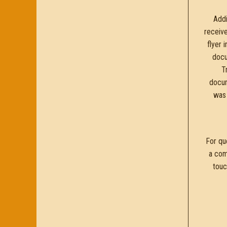
Addi
receive
flyer 
docu
T
docum
was 
For que
a com
touc