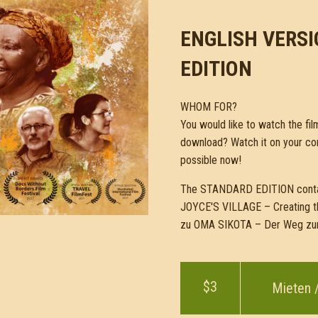
ENGLISH VERSI
EDITION
WHOM FOR?
You would like to watch the fil
download? Watch it on your com
possible now!
The STANDARD EDITION contai
JOYCE'S VILLAGE – Creating the
zu OMA SIKOTA – Der Weg zum 
$3
Mieten 